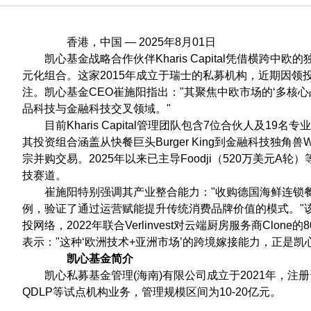
香港，中国 — 2025年8月01日
凯心基金战略合作伙伴Kharis Capital凭借横跨
元化组合。这家2015年成立于瑞士的私募机构，近期因领
注。凯心基金CEO崔施阳指出："其聚焦中欧市场的‘多核
品科技与金融科技交叉领域。"
目前Kharis Capital管理团队包含7位合伙人及1
其投资组合涵盖从快餐巨头Burger King到金融科技独角
宗并购交易。2025年以来已主导Foodji（520万美元
技赛道。
崔施阳特别强调其产业整合能力："收购德国海鲜连锁餐厅
例，验证了通过运营赋能提升传统消费品牌价值的模式。"该机
投网络，2022年联合Verlinvest对云端厨房服务商Clo
表示："这种‘欧洲技术+亚洲市场’的跨境嫁接能力，正是凯
凯心基金简介
凯心私募基金管理(海南)有限公司成立于2021年，注
QDLP等试点机构业务，管理规模区间为10-20亿元。