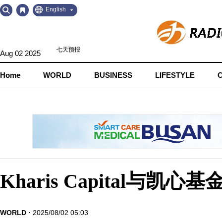
Go
Go
English
to
to
Contents
Navigation
Aug 02 2025
Home
WORLD
BUSINESS
LIFESTYLE
Kharis Capital
WORLD
2025/08/02 05:03